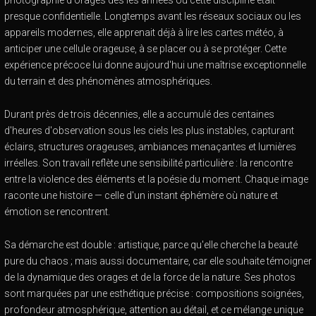
photographie d'orages dès les années où cette discipline était
presque confidentielle. Longtemps avant les réseaux sociaux ou les
appareils modernes, elle apprenait déjà à lire les cartes météo, à
anticiper une cellule orageuse, à se placer ou à se protéger. Cette
expérience précoce lui donne aujourd'hui une maîtrise exceptionnelle
du terrain et des phénomènes atmosphériques.
Durant près de trois décennies, elle a accumulé des centaines
d'heures d'observation sous les ciels les plus instables, capturant
éclairs, structures orageuses, ambiances menaçantes et lumières
irréelles. Son travail reflète une sensibilité particulière : la rencontre
entre la violence des éléments et la poésie du moment. Chaque image
raconte une histoire — celle d'un instant éphémère où nature et
émotion se rencontrent.
Sa démarche est double : artistique, parce qu'elle cherche la beauté
pure du chaos ; mais aussi documentaire, car elle souhaite témoigner
de la dynamique des orages et de la force de la nature. Ses photos
sont marquées par une esthétique précise : compositions soignées,
profondeur atmosphérique, attention au détail, et ce mélange unique