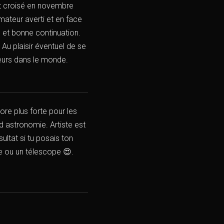
st croisé en novembre
ateur averti et en face
e et bonne continuation.
! Au plaisir éventuel de se
lleurs dans le monde.
ore plus forte pour les
d astronomie. Artiste est
ultat si tu posais ton
tte ou un télescope 😍.