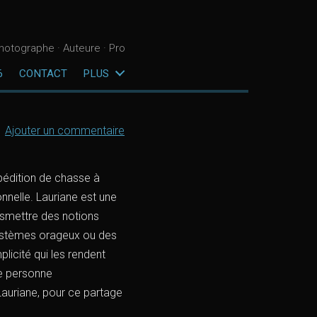
hotographe · Auteure · Pro
6
CONTACT
PLUS
Ajouter un commentaire
xpédition de chasse à
nnelle. Lauriane est une
nsmettre des notions
systèmes orageux ou des
plicité qui les rendent
ne personne
Lauriane, pour ce partage