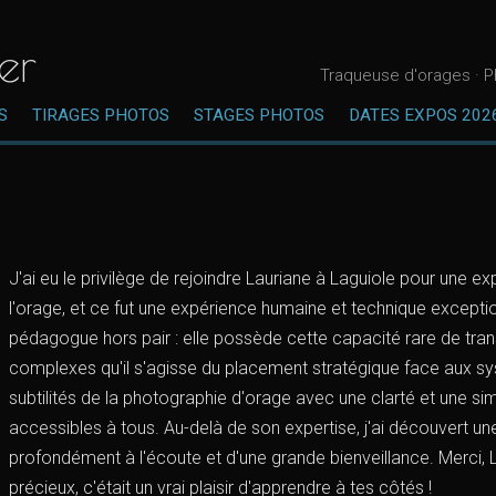
er
Traqueuse d'orages · P
S
TIRAGES PHOTOS
STAGES PHOTOS
DATES EXPOS 202
J'ai eu le privilège de rejoindre Lauriane à Laguiole pour une e
l'orage, et ce fut une expérience humaine et technique exceptio
pédagogue hors pair : elle possède cette capacité rare de tra
complexes qu'il s'agisse du placement stratégique face aux 
subtilités de la photographie d'orage avec une clarté et une sim
accessibles à tous. Au-delà de son expertise, j'ai découvert u
profondément à l'écoute et d'une grande bienveillance. Merci, 
précieux, c'était un vrai plaisir d'apprendre à tes côtés !