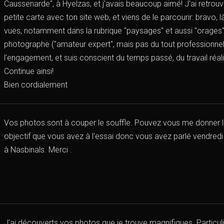
Caussenarde", à Hyelzas, et j'avais beaucoup aimé! J'ai retrouv
petite carte avec ton site web, et viens de le parcourir: bravo,
vues, notamment dans la rubrique "paysages" et aussi "orage
photographe ("amateur expert", mais pas du tout professionnel)
l'engagement, et suis conscient du temps passé, du travail réalis
Continue ainsi!
Bien cordialement
Vos photos sont à couper le souffle. Pouvez vous me donner l
objectif que vous avez à l'essai donc vous avez parlé vendredi
à Nasbinals. Merci .
J'ai découverts vos photos que je trouve magnifiques. Particu