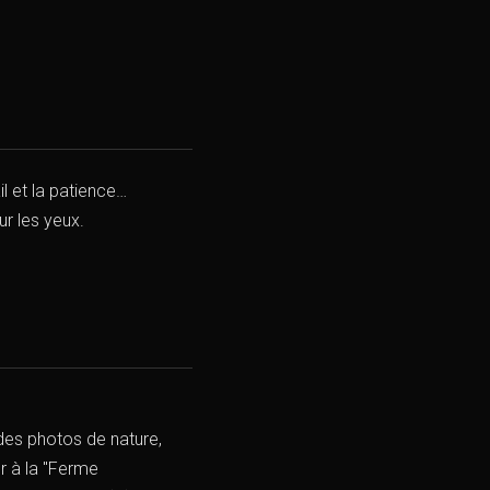
l et la patience…
ur les yeux.
 des photos de nature,
r à la "Ferme