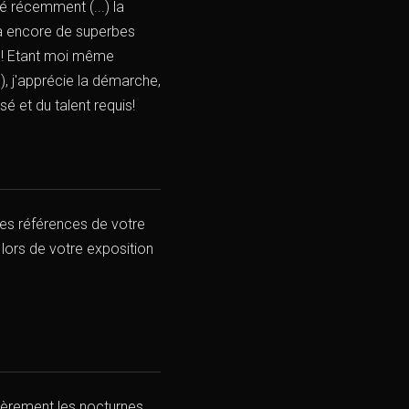
é récemment (...) la
 là encore de superbes
s"! Etant moi même
, j'apprécie la démarche,
é et du talent requis!
es références de votre
 lors de votre exposition
lièrement les nocturnes