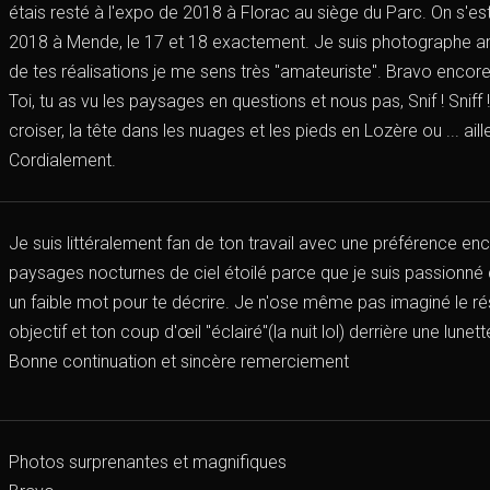
étais resté à l'expo de 2018 à Florac au siège du Parc. On s'e
2018 à Mende, le 17 et 18 exactement. Je suis photographe am
de tes réalisations je me sens très "amateuriste". Bravo encor
Toi, tu as vu les paysages en questions et nous pas, Snif ! Sniff 
croiser, la tête dans les nuages et les pieds en Lozère ou ... ai
Cordialement.
Je suis littéralement fan de ton travail avec une préférence enc
paysages nocturnes de ciel étoilé parce que je suis passionné 
un faible mot pour te décrire. Je n'ose même pas imaginé le rés
objectif et ton coup d'œil "éclairé"(la nuit lol) derrière une lune
Bonne continuation et sincère remerciement
Photos surprenantes et magnifiques